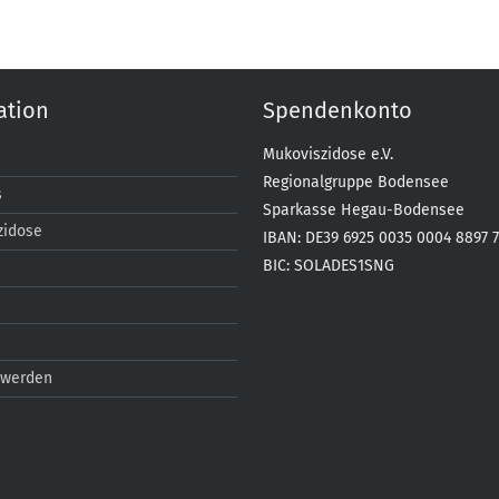
ation
Spendenkonto
Mukoviszidose e.V.
Regionalgruppe Bodensee
s
Sparkasse Hegau-Bodensee
zidose
IBAN: DE39 6925 0035 0004 8897 
BIC: SOLADES1SNG
n
n
 werden