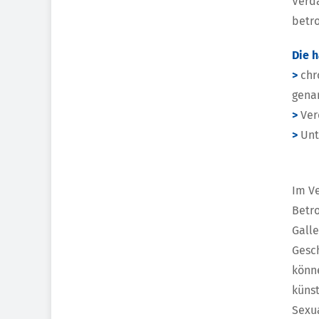
Verda
betro
Die 
>
chr
gena
>
Ver
>
Unt
Im V
Betr
Galle
Gesch
könne
künst
Sexu