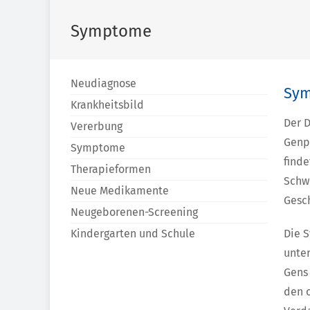
Symptome
Neudiagnose
Sym
Krankheitsbild
Der D
Vererbung
Genpr
Symptome
finde
Therapieformen
Schwe
Neue Medikamente
Gesc
Neugeborenen-Screening
Kindergarten und Schule
Die S
unter
Gens 
den 