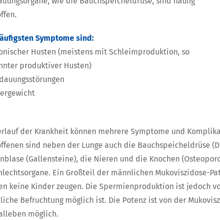
uungsorgane, wie die Bauchspeicheldrüse, sind häufig
ffen.
häufigsten Symptome sind:
onischer Husten (meistens mit Schleimproduktion, so
nnter produktiver Husten)
dauungsstörungen
ergewicht
erlauf der Krankheit können mehrere Symptome und Komplika
offenen sind neben der Lunge auch die Bauchspeicheldrüse (D
nblase (Gallensteine), die Nieren und die Knochen (Osteopor
lechtsorgane. Ein Großteil der männlichen Mukoviszidose-Patie
n keine Kinder zeugen. Die Spermienproduktion ist jedoch vo
liche Befruchtung möglich ist. Die Potenz ist von der Mukovisz
alleben möglich.