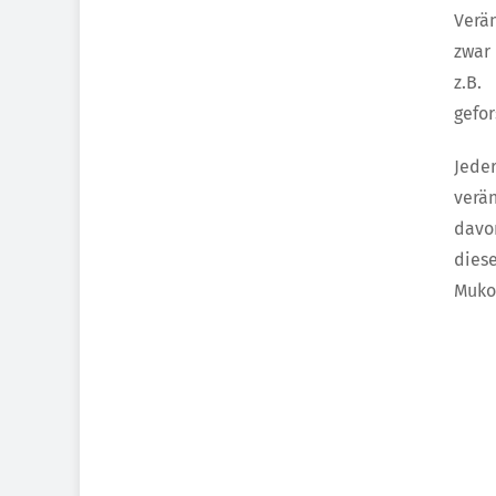
Verä
zwar 
z.B.
gefor
Jeder
verä
davo
dies
Muko