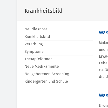
Krankheitsbild
Neudiagnose
Was
Krankheitsbild
Mukov
Vererbung
und 
Symptome
Erwa
Therapieformen
Leben
Neue Medikamente
ca. 3
Neugeborenen-Screening
die d
Kindergarten und Schule
Was
Ursa