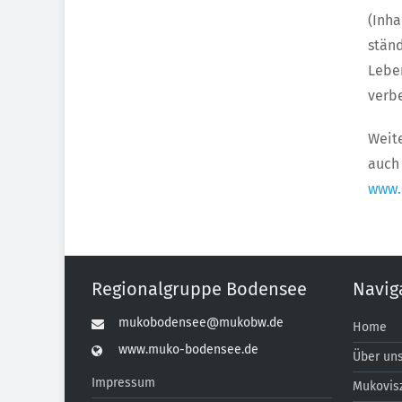
(Inh
stän
Lebe
verbe
Weit
auc
www.
Regionalgruppe Bodensee
Navig
mukobodensee@mukobw.de
Home
www.muko-bodensee.de
Über un
Impressum
Mukovis