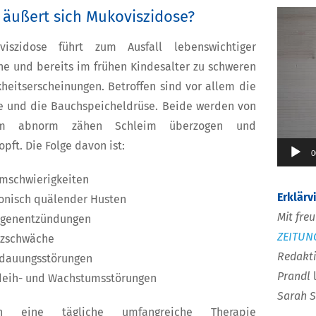
 äußert sich Mukoviszidose?
Video-
Player
viszidose führt zum Ausfall lebenswichtiger
ne und bereits im frühen Kindesalter zu schweren
heitserscheinungen. Betroffen sind vor allem die
e und die Bauchspeicheldrüse. Beide werden von
em abnorm zähen Schleim überzogen und
opft. Die Folge davon ist:
0
mschwierigkeiten
Erklärv
onisch quälender Husten
Mit fre
genentzündungen
ZEITUN
zschwäche
Redakti
dauungsstörungen
Prandl
eih- und Wachstumsstörungen
Sarah 
ch eine tägliche umfangreiche Therapie