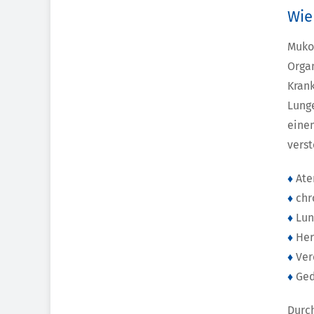
Wie
Muko
Orga
Krank
Lung
ein
verst
♦
Ate
♦
chr
♦
Lun
♦
Her
♦
Ver
♦
Ged
Dur