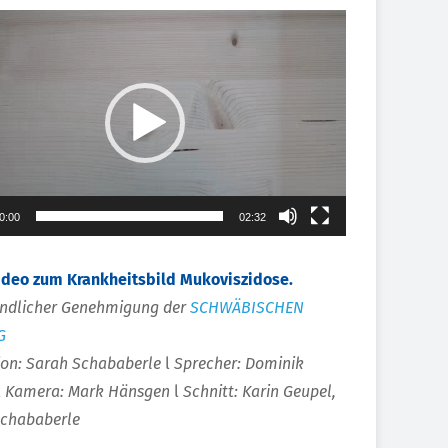
0:00
02:32
ideo zum Krankheitsbild Mukoviszidose.
undlicher Genehmigung der
SCHWÄBISCHEN
G
on: Sarah Schababerle
l
Sprecher: Dominik
l
Kamera: Mark Hänsgen
l
Schnitt: Karin Geupel,
Schababerle