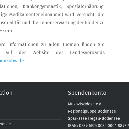
alationen, Krankengymnastik, Spezialernährung,
dige Medikamenteneinnahme) wird versucht, die
nsqualität und die Lebenserwartung der Kinder zu
ssern.
ere Informationen zu allen Themen finden Sie
h auf der Website des Landesverbands
mukobw.de
ation
Spendenkonto
Mukoviszidose e.V.
Regionalgruppe Bodensee
s
Sparkasse Hegau-Bodensee
zidose
IBAN: DE39 6925 0035 0004 8897 